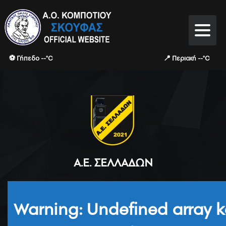
⚽ Γήπεδο --°C
📍 Περιοχή --°C
Α.Ε. ΣΕΛΛΆΔΩΝ
Warning
: Undefined array k