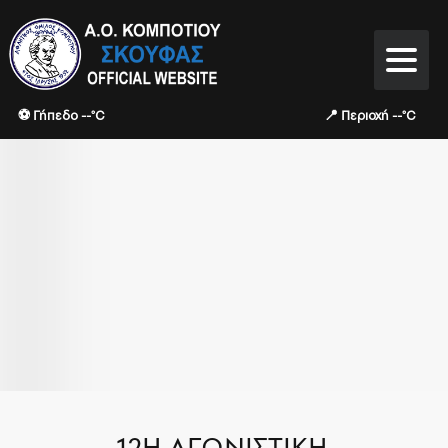
⚽ Γήπεδο --°C
📍 Περιοχή --°C
12Η ΑΓΩΝΙΣΤΙΚΉ