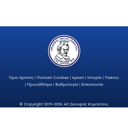
Όροι Χρήσης
|
Πολιτική Cookies
|
Αρχική
|
Ιστορία
|
Παίκτες
|
Πρωτάθλημα
|
Βαθμολογία
|
Επικοινωνία
© Copyright 2019-2026 ΑΟ Σκουφάς Κομποτίου,
All rights reserved.
Made with
♥
by
Tsakman Web Studios