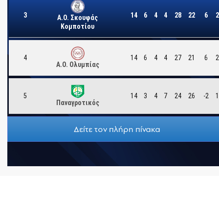
3
14
6
4
4
28
22
6
2
Α.Ο. Σκουφάς
Κομποτίου
4
14
6
4
4
27
21
6
2
Α.Ο. Ολυμπίας
5
14
3
4
7
24
26
-2
1
Παναγροτικός
Δείτε τον πλήρη πίνακα