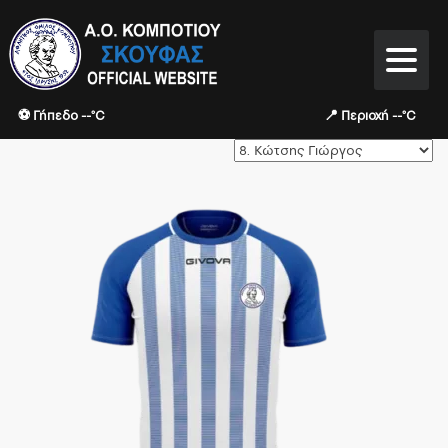
⚽ Γήπεδο --°C
📍 Περιοχή --°C