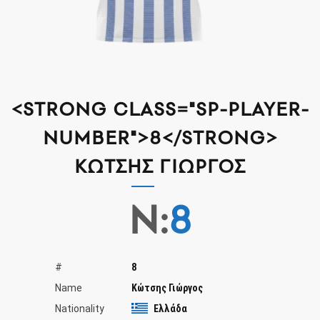
<STRONG CLASS="SP-PLAYER-
NUMBER">8</STRONG>
ΚΏΤΣΗΣ ΓΙΏΡΓΟΣ
N:
8
#
8
Name
Κώτσης Γιώργος
Nationality
Ελλάδα