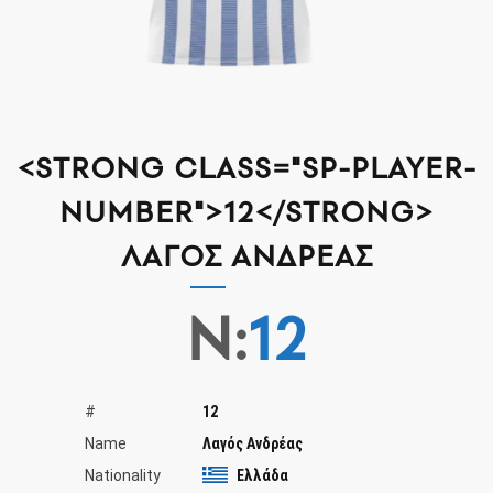
<STRONG CLASS="SP-PLAYER-
NUMBER">12</STRONG>
ΛΑΓΌΣ ΑΝΔΡΈΑΣ
N:
12
#
12
Name
Λαγός Ανδρέας
Nationality
Ελλάδα