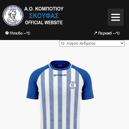
⚽ Γήπεδο --°C
📍 Περιοχή --°C