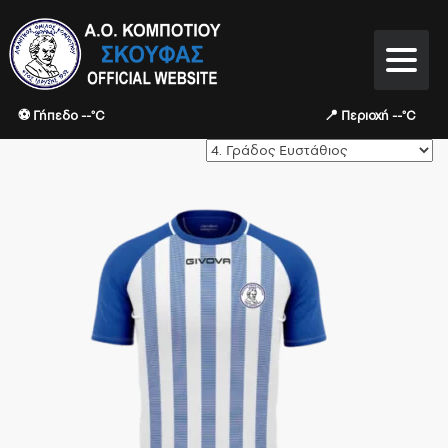
⚽ Γήπεδο --°C
📍 Περιοχή --°C