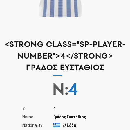
<STRONG CLASS="SP-PLAYER-
NUMBER">4</STRONG>
ΓΡΆΔΟΣ ΕΥΣΤΆΘΙΟΣ
N:
4
#
4
Name
Γράδος Ευστάθιος
Nationality
Ελλάδα