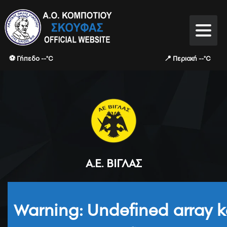
⚽ Γήπεδο --°C
📍 Περιοχή --°C
Α.Ε. ΒΊΓΛΑΣ
Warning
: Undefined array k