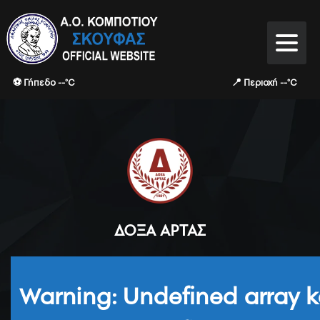
⚽ Γήπεδο --°C
📍 Περιοχή --°C
ΔΌΞΑ ΆΡΤΑΣ
Warning
: Undefined array k