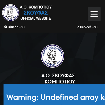
⚽ Γήπεδο --°C
📍 Περιοχή --°C
Α.Ο. ΣΚΟΥΦΆΣ
ΚΟΜΠΟΤΊΟΥ
Warning
: Undefined array k