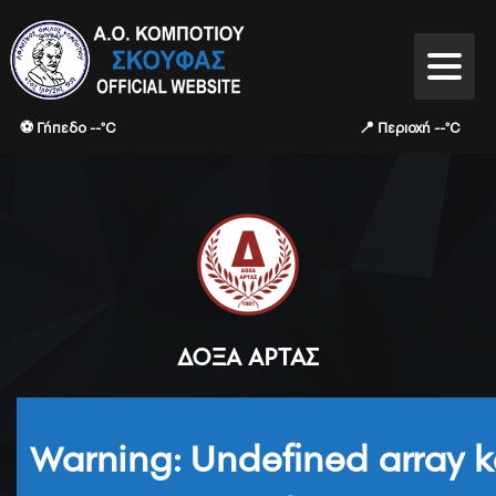
⚽ Γήπεδο --°C
📍 Περιοχή --°C
ΔΌΞΑ ΆΡΤΑΣ
Warning
: Undefined array k