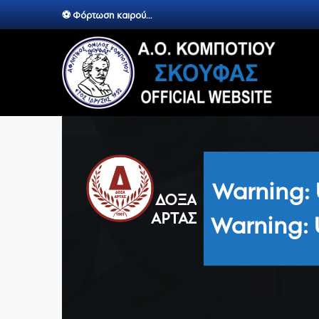
⚽ Φόρτωση καιρού...
Warning
:
ΔΌΞΑ
ΆΡΤΑΣ
Warning
: