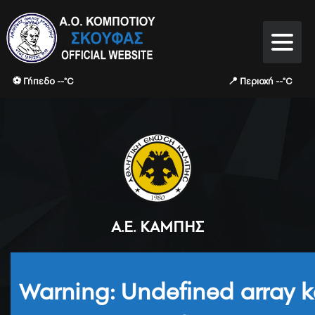
⚽ Γήπεδο --°C
📍 Περιοχή --°C
Α.Ε. ΚΑΜΠΉΣ
Warning
: Undefined array k