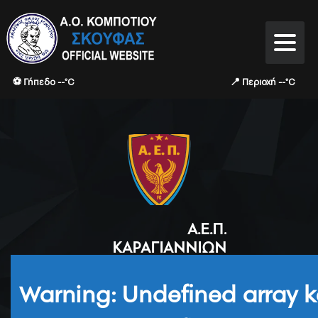
⚽ Γήπεδο --°C
📍 Περιοχή --°C
Α.Ε.Π.
ΚΑΡΑΓΙΑΝΝΊΩΝ
Warning
: Undefined array k