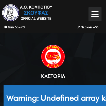
⚽ Γήπεδο --°C
📍 Περιοχή --°C
ΚΑΣΤΟΡΙΆ
Warning
: Undefined array k