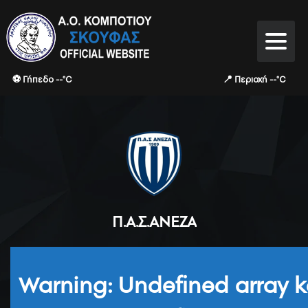
⚽ Γήπεδο --°C
📍 Περιοχή --°C
Π.Α.Σ.ΑΝΈΖΑ
Warning
: Undefined array k