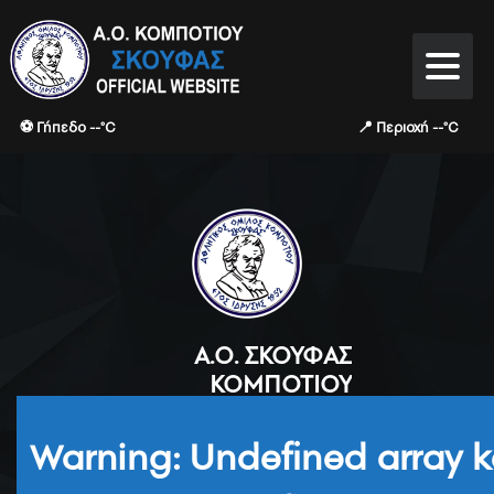
⚽ Γήπεδο --°C
📍 Περιοχή --°C
Α.Ο. ΣΚΟΥΦΆΣ
ΚΟΜΠΟΤΊΟΥ
Warning
: Undefined array k