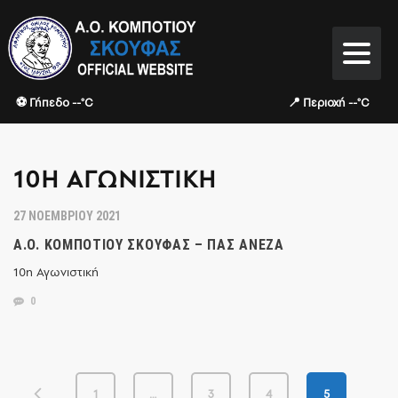
⚽ Γήπεδο --°C
📍 Περιοχή --°C
10Η ΑΓΩΝΙΣΤΙΚΉ
27 ΝΟΕΜΒΡΊΟΥ 2021
Α.Ο. ΚΟΜΠΟΤΊΟΥ ΣΚΟΥΦΆΣ – ΠΑΣ ΑΝΈΖΑ
10η Αγωνιστική
0
1
…
3
4
5