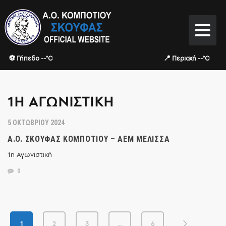
⚽ Γήπεδο --°C
📍 Περιοχή --°C
1Η ΑΓΩΝΙΣΤΙΚΉ
5 ΟΚΤΩΒΡΊΟΥ 2024
Α.Ο. ΣΚΟΥΦΆΣ ΚΟΜΠΟΤΊΟΥ – ΑΕΜ ΜΈΛΙΣΣΑ
1η Αγωνιστική
0
1
2
3
…
6