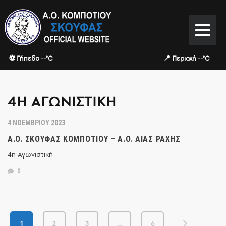
⚽ Γήπεδο --°C
📍 Περιοχή --°C
4Η ΑΓΩΝΙΣΤΙΚΉ
4 ΝΟΕΜΒΡΊΟΥ 2023
Α.Ο. ΣΚΟΥΦΆΣ ΚΟΜΠΟΤΊΟΥ – Α.Ο. ΑΊΑΣ ΡΆΧΗΣ
4η Αγωνιστική
0
1
2
3
…
6