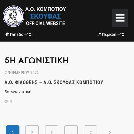
⚽ Γήπεδο --°C
📍 Περιοχή --°C
5Η ΑΓΩΝΙΣΤΙΚΉ
2 ΝΟΕΜΒΡΊΟΥ 2024
Α.Ο. ΦΙΛΟΘΈΗΣ – Α.Ο. ΣΚΟΥΦΆΣ ΚΟΜΠΟΤΊΟΥ
5η Αγωνιστική
0
1
2
3
…
7