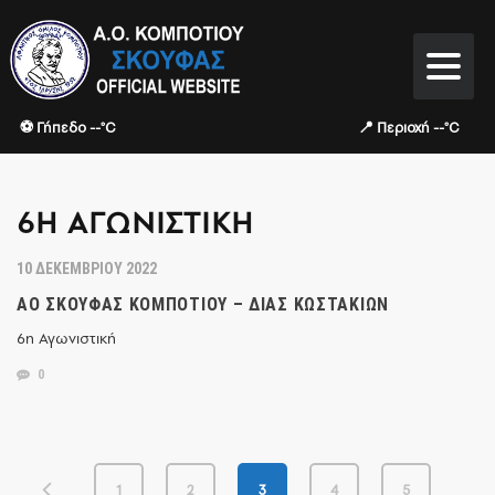
⚽ Γήπεδο --°C
📍 Περιοχή --°C
6Η ΑΓΩΝΙΣΤΙΚΉ
10 ΔΕΚΕΜΒΡΊΟΥ 2022
ΑΟ ΣΚΟΥΦΑΣ ΚΟΜΠΟΤΙΟΥ – ΔΙΑΣ ΚΩΣΤΑΚΙΩΝ
6η Αγωνιστική
0
1
2
3
4
5