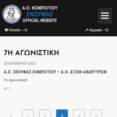
⚽ Γήπεδο --°C
📍 Περιοχή --°C
7Η ΑΓΩΝΙΣΤΙΚΉ
26 ΝΟΕΜΒΡΊΟΥ 2023
Α.Ο. ΣΚΟΥΦΆΣ ΚΟΜΠΟΤΊΟΥ – Α.Ο. ΑΓΊΩΝ ΑΝΑΡΓΎΡΩΝ
7η Αγωνιστική
0
1
2
3
4
5