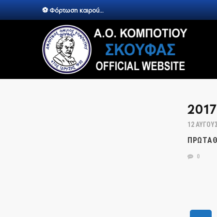
⚽ Φόρτωση καιρού...
2017
12 ΑΥΓΟΎ
ΠΡΩΤΆ
0