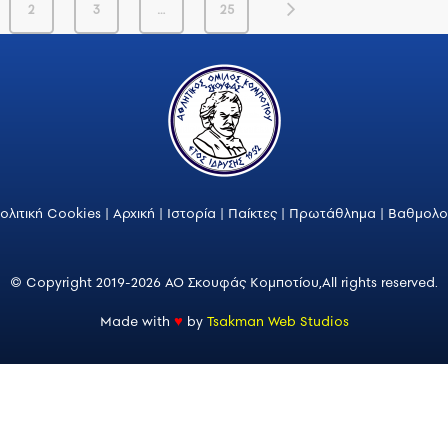
2
3
…
25
ολιτική Cookies
|
Αρχική
|
Ιστορία
|
Παίκτες
|
Πρωτάθλημα
|
Βαθμολο
© Copyright 2019-2026 ΑΟ Σκουφάς Κομποτίου,
All rights reserved.
Made with
♥
by
Tsakman Web Studios