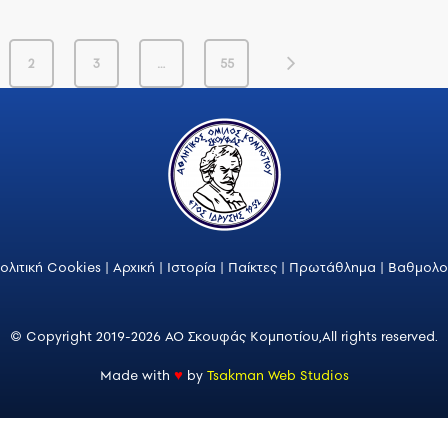
2
3
…
55
ολιτική Cookies
|
Αρχική
|
Ιστορία
|
Παίκτες
|
Πρωτάθλημα
|
Βαθμολο
© Copyright 2019-2026 ΑΟ Σκουφάς Κομποτίου,
All rights reserved.
Made with
♥
by
Tsakman Web Studios