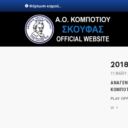
⚽ Φόρτωση καιρού...
201
11 ΜΑΪ́ΟΥ
ΑΝΑΓΈΝ
ΚΟΜΠΟΤ
PLAY OFF
0