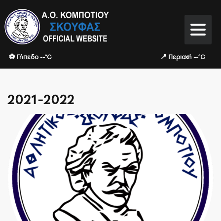
⚽ Γήπεδο --°C
📍 Περιοχή --°C
2021-2022