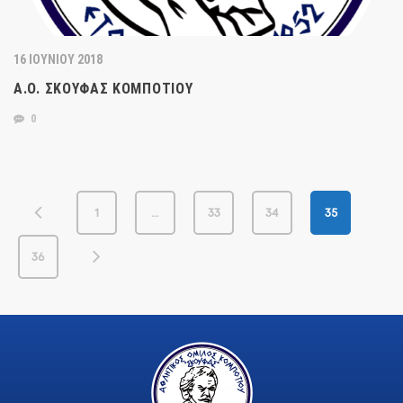
16 ΙΟΥΝΊΟΥ 2018
Α.Ο. ΣΚΟΥΦΆΣ ΚΟΜΠΟΤΊΟΥ
0
1
…
33
34
35
36