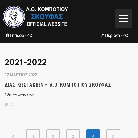
⚽ Γήπεδο --°C
📍 Περιοχή --°C
2021-2022
12 ΜΑΡΤΊΟΥ 2022
ΔΊΑΣ ΚΩΣΤΑΚΙΏΝ – Α.Ο. ΚΟΜΠΟΤΊΟΥ ΣΚΟΥΦΆΣ
19η Αγωνιστική
0
1
2
3
4
5