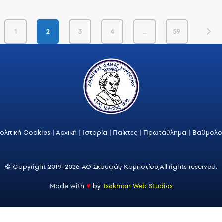
1
2
3
4
…
59
ολιτική Cookies
|
Αρχική
|
Ιστορία
|
Παίκτες
|
Πρωτάθλημα
|
Βαθμολο
© Copyright 2019-2026 ΑΟ Σκουφάς Κομποτίου,
All rights reserved.
Made with
♥
by
Tsakman Web Studios