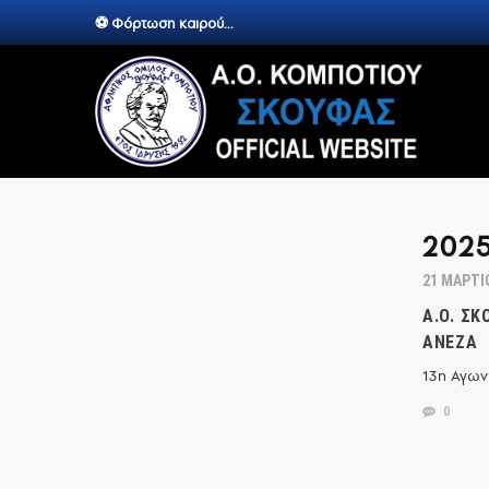
⚽ Φόρτωση καιρού...
202
21 ΜΑΡΤΊ
Α.Ο. Σ
ΑΝΈΖΑ
13η Αγων
0