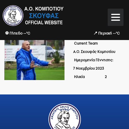
⚽ Γήπεδο --°C
📍 Περιοχή --°C
Current Team
Α.Ο. Σκουφάς Κομποτίου
Ημερομηνία Γέννησης:
7 Νοεμβρίου 2023
Ηλικία
2