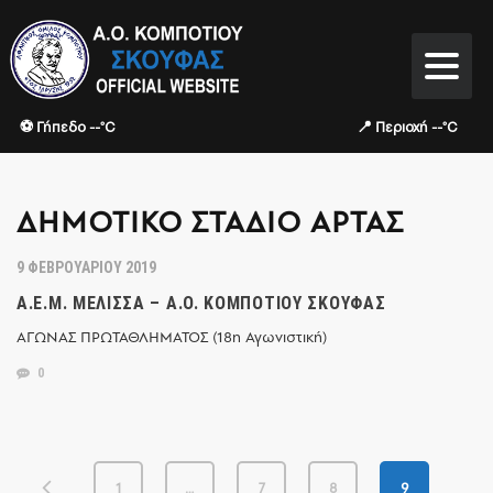
⚽ Γήπεδο --°C
📍 Περιοχή --°C
ΔΗΜΟΤΙΚΌ ΣΤΆΔΙΟ ΆΡΤΑΣ
9 ΦΕΒΡΟΥΑΡΊΟΥ 2019
Α.Ε.Μ. ΜΈΛΙΣΣΑ – Α.Ο. ΚΟΜΠΟΤΊΟΥ ΣΚΟΥΦΆΣ
ΑΓΩΝΑΣ ΠΡΩΤΑΘΛΗΜΑΤΟΣ (18η Αγωνιστική)
0
1
…
7
8
9