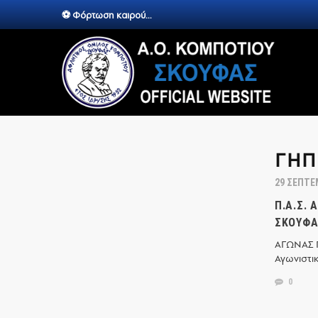
⚽ Φόρτωση καιρού...
ΓΉΠ
29 ΣΕΠΤΕ
Π.Α.Σ. 
ΣΚΟΥΦΆ
ΑΓΩΝΑΣ 
Αγωνιστικ
0