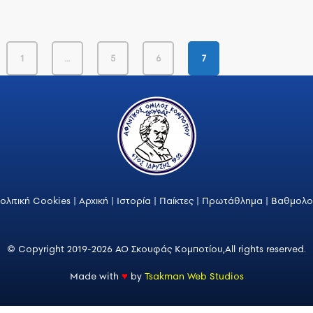
1
…
5
6
7
ολιτική Cookies
|
Αρχική
|
Ιστορία
|
Παίκτες
|
Πρωτάθλημα
|
Βαθμολο
© Copyright 2019-2026 ΑΟ Σκουφάς Κομποτίου,
All rights reserved.
Made with
♥
by
Tsakman Web Studios