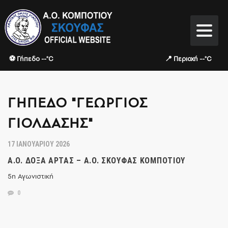
⚽ Γήπεδο --°C
📍 Περιοχή --°C
ΓΉΠΕΔΟ "ΓΕΏΡΓΙΟΣ
ΓΙΟΛΔΆΣΗΣ"
17 ΙΑΝΟΥΑΡΊΟΥ 2026
Α.Ο. ΔΌΞΑ ΆΡΤΑΣ – Α.Ο. ΣΚΟΥΦΆΣ ΚΟΜΠΟΤΊΟΥ
5η Αγωνιστική
0