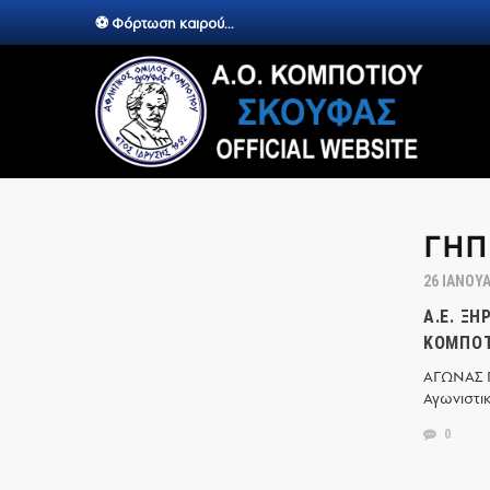
⚽ Φόρτωση καιρού...
ΓΉΠ
26 ΙΑΝΟΥΑ
Α.Ε. ΞΗ
ΚΟΜΠΟΤ
ΑΓΩΝΑΣ 
Αγωνιστικ
0