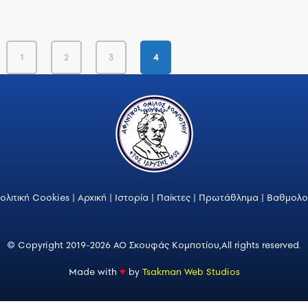
1
2
3
4
ολιτική Cookies
|
Αρχική
|
Ιστορία
|
Παίκτες
|
Πρωτάθλημα
|
Βαθμολο
© Copyright 2019-2026 ΑΟ Σκουφάς Κομποτίου,
All rights reserved.
Made with
♥
by
Tsakman Web Studios