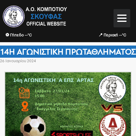
⚽ Γήπεδο --°C
📍 Περιοχή --°C
14Η ΑΓΩΝΙΣΤΙΚΉ ΠΡΩΤΑΘΛΉΜΑΤΟΣ
26 Ιανουαρίου 2024