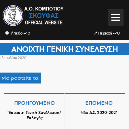
⚽ Γήπεδο --°C
📍 Περιοχή --°C
ΑΝΟΙΧΤΉ ΓΕΝΙΚΉ ΣΥΝΈΛΕΥΣΗ
18 Ιουλίου 2020
Μοιραστείτε το:
ΠΡΟΗΓΟΎΜΕΝΟ
ΕΠΌΜΕΝΟ
Έκτακτη Γενική Συνέλευση/
Νέο Δ.Σ. 2020-2021
Εκλογές