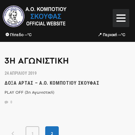
⚽ Γήπεδο --°C
📍 Περιοχή --°C
3Η ΑΓΩΝΙΣΤΙΚΉ
24 ΑΠΡΙΛΊΟΥ 2019
ΔΌΞΑ ΆΡΤΑΣ – Α.Ο. ΚΟΜΠΟΤΊΟΥ ΣΚΟΥΦΆΣ
PLAY OFF (3η Αγωνιστική)
0
1
2