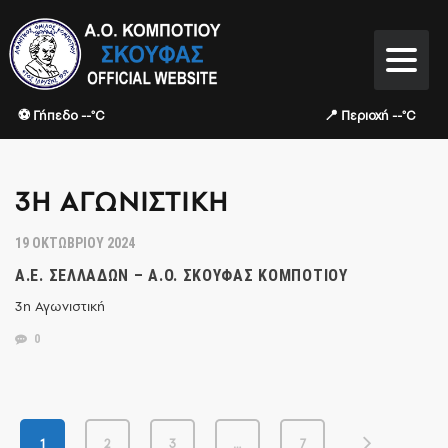
⚽ Γήπεδο --°C
📍 Περιοχή --°C
3Η ΑΓΩΝΙΣΤΙΚΉ
19 ΟΚΤΩΒΡΊΟΥ 2024
Α.Ε. ΣΕΛΛΆΔΩΝ – Α.Ο. ΣΚΟΥΦΆΣ ΚΟΜΠΟΤΊΟΥ
3η Αγωνιστική
0
1
2
3
…
7