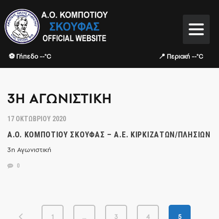
⚽ Γήπεδο --°C
📍 Περιοχή --°C
3Η ΑΓΩΝΙΣΤΙΚΉ
17 ΟΚΤΩΒΡΊΟΥ 2020
Α.Ο. ΚΟΜΠΟΤΊΟΥ ΣΚΟΥΦΆΣ – Α.Ε. ΚΙΡΚΙΖΑΤΏΝ/ΠΛΗΣΙΏΝ
3η Αγωνιστική
0
1
…
3
4
5