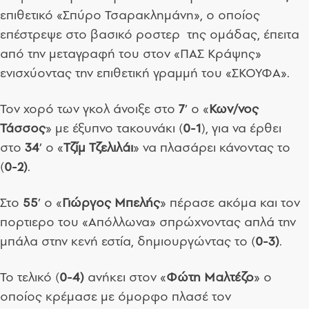
επιθετικό «Σπύρο Τσαρακλημάνη», ο οποίος
επέστρεψε στο βασικό ροστερ της ομάδας, έπειτα
από την μεταγραφή του στον «ΠΑΣ Κράψης»
ενισχύοντας την επιθετική γραμμή του «ΣΚΟΥΦΑ».
Τον χορό των γκολ άνοιξε στο
7
’ ο «
Κων/νος
Τάσσος
» με έξυπνο τακουνάκι (
0-1
), για να έρθει
στο
34
’ ο «
Τζίμ Τζελιλάι
» να πλασάρει κάνοντας το
(
0-2)
.
Στο
55
’ ο «
Γιώργος Μπελής
» πέρασε ακόμα και τον
πορτιερο του «Απόλλωνα» σπρώχνοντας απλά την
μπάλα στην κενή εστία, δημιουργώντας το (
0-3)
.
Το τελικό (
0-4)
ανήκει στον «
Φώτη Μαλτέζο
» ο
οποίος κρέμασε με όμορφο πλασέ τον