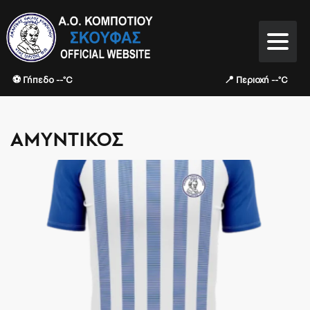
⚽ Γήπεδο --°C
📍 Περιοχή --°C
ΑΜΥΝΤΙΚΌΣ