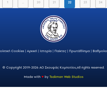
1
…
20
21
22
23
24
ολιτική Cookies
|
Αρχική
|
Ιστορία
|
Παίκτες
|
Πρωτάθλημα
|
Βαθμολο
© Copyright 2019-2026 ΑΟ Σκουφάς Κομποτίου,
All rights reserved.
Made with
♥
by
Tsakman Web Studios