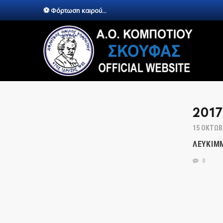
⚽ Φόρτωση καιρού...
2017
15 ΟΚΤΩΒ
ΛΕΥΚΊΜ
0