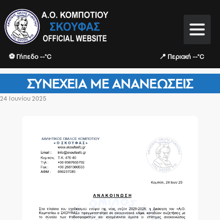
⚽ Γήπεδο --°C
📍 Περιοχή --°C
ΣΥΝΈΧΕΙΑ ΜΕ ΑΝΑΝΕΏΣΕΙΣ
24 Ιουνίου 2025