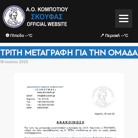
⚽ Γήπεδο --°C
📍 Περιοχή --°C
ΤΡΊΤΗ ΜΕΤΑΓΡΑΦΉ ΓΙΑ ΤΗΝ ΟΜΆΔΑ
18 Ιουλίου 2025