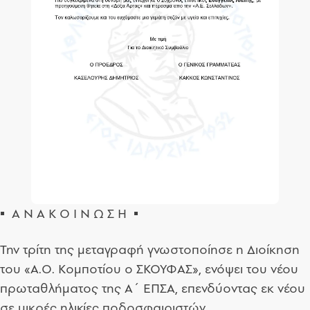
▪ Α Ν Α Κ Ο Ι Ν Ω Σ Η ▪
Την τρίτη της μεταγραφή γνωστοποίησε η Διοίκηση
του «Α.Ο. Κομποτίου ο ΣΚΟΥΦΑΣ», ενόψει του νέου
πρωταθλήματος της Α΄ ΕΠΣΑ, επενδύοντας εκ νέου
σε μικρές ηλικίες ποδοσφαιριστών.