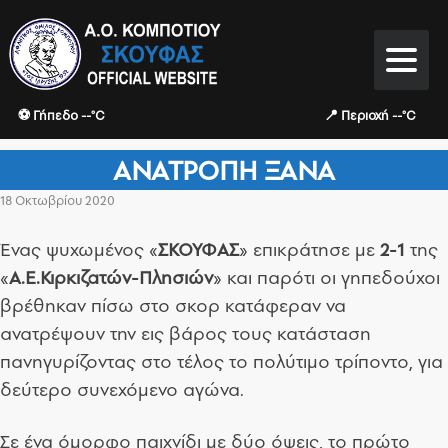
⚽ Γήπεδο --°C
📍 Περιοχή --°C
ΑΝΑΤΡΟΠΉ ΞΑΝΆ
18 Οκτωβρίου 2020
Ένας ψυχωμένος «
ΣΚΟΥΦΑΣ
» επικράτησε με
2-1
της
«
Α.Ε.Κιρκιζατών-Πλησιών
» και παρότι οι γηπεδούχοι
βρέθηκαν πίσω στο σκορ κατάφεραν να
ανατρέψουν την εις βάρος τους κατάσταση
πανηγυρίζοντας στο τέλος το πολύτιμο τρίποντο, για
δεύτερο συνεχόμενο αγώνα.
Σε ένα όμορφο παιχνίδι με δύο όψεις, το πρώτο