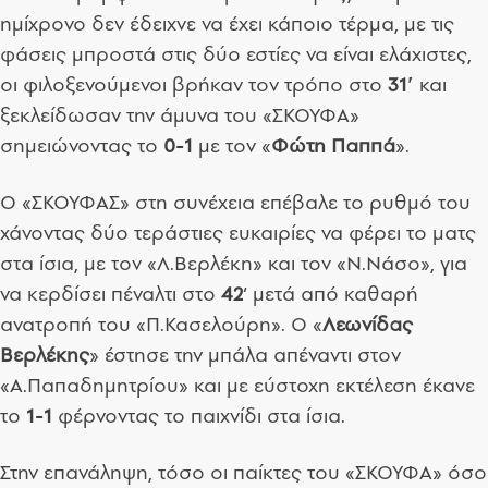
ημίχρονο δεν έδειχνε να έχει κάποιο τέρμα, με τις
φάσεις μπροστά στις δύο εστίες να είναι ελάχιστες,
οι φιλοξενούμενοι βρήκαν τον τρόπο στο
31′
και
ξεκλείδωσαν την άμυνα του «ΣΚΟΥΦΑ»
σημειώνοντας το
0-1
με τον «
Φώτη Παππά
».
Ο «ΣΚΟΥΦΑΣ» στη συνέχεια επέβαλε το ρυθμό του
χάνοντας δύο τεράστιες ευκαιρίες να φέρει το ματς
στα ίσια, με τον «Λ.Βερλέκη» και τον «Ν.Νάσο», για
να κερδίσει πέναλτι στο
42
‘ μετά από καθαρή
ανατροπή του «Π.Κασελούρη». Ο «
Λεωνίδας
Βερλέκης
» έστησε την μπάλα απέναντι στον
«Α.Παπαδημητρίου» και με εύστοχη εκτέλεση έκανε
το
1-1
φέρνοντας το παιχνίδι στα ίσια.
Στην επανάληψη, τόσο οι παίκτες του «ΣΚΟΥΦΑ» όσο