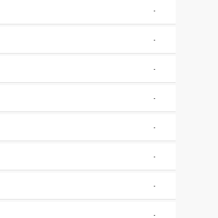
-
-
-
-
-
-
-
-