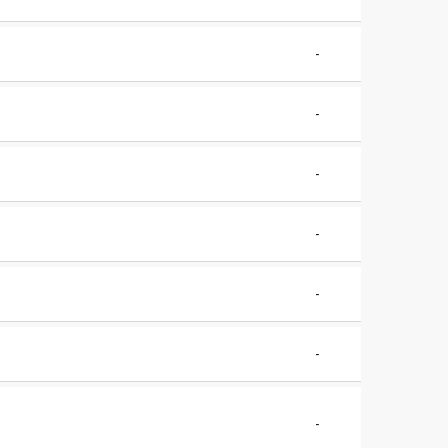
-
-
-
-
-
-
-